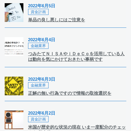
2022年6月5日
資金計画
単品の良し悪しにはご注意を
2022年6月4日
金融業界
つみたてＮＩＳＡやｉＤｅＣｏを活用している人
は動向を気にかけておきたい事柄です
2022年6月3日
金融業界
正解の無い行為ですので情報の取捨選択を
2022年6月2日
資金計画
米国が歴史的な状況の現在 いま一度配分のチェッ