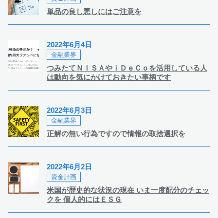
単品の良し悪しにはご注意を
2022年6月4日
金融業界
つみたてＮＩＳＡやｉＤｅＣｏを活用している人
は動向を気にかけておきたい事柄です
2022年6月3日
金融業界
正解の無い行為ですので情報の取捨選択を
2022年6月2日
資金計画
米国が歴史的な状況の現在 いま一度配分のチェッ
クを 個人的にはＥＳＧ