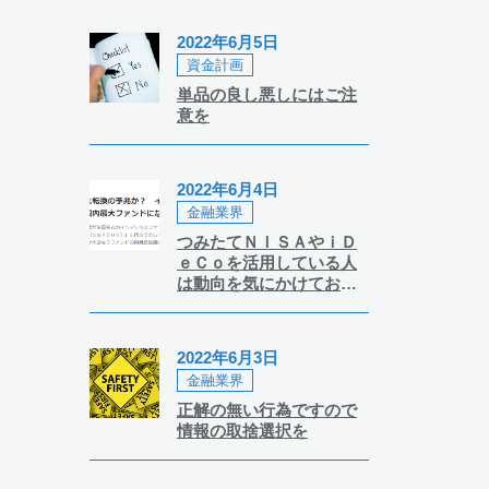
2022年6月5日
資金計画
単品の良し悪しにはご注
意を
2022年6月4日
金融業界
つみたてＮＩＳＡやｉＤ
ｅＣｏを活用している人
は動向を気にかけておき
たい事柄です
2022年6月3日
金融業界
正解の無い行為ですので
情報の取捨選択を