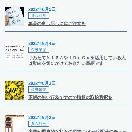
2022年6月5日
資金計画
単品の良し悪しにはご注意を
2022年6月4日
金融業界
つみたてＮＩＳＡやｉＤｅＣｏを活用している人
は動向を気にかけておきたい事柄です
2022年6月3日
金融業界
正解の無い行為ですので情報の取捨選択を
2022年6月2日
資金計画
米国が歴史的な状況の現在 いま一度配分のチェッ