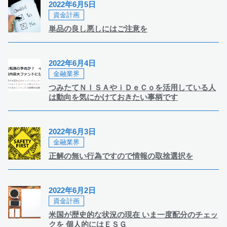
2022年6月5日
資金計画
単品の良し悪しにはご注意を
2022年6月4日
金融業界
つみたてＮＩＳＡやｉＤｅＣｏを活用している人
は動向を気にかけておきたい事柄です
2022年6月3日
金融業界
正解の無い行為ですので情報の取捨選択を
2022年6月2日
資金計画
米国が歴史的な状況の現在 いま一度配分のチェッ
クを 個人的にはＥＳＧ