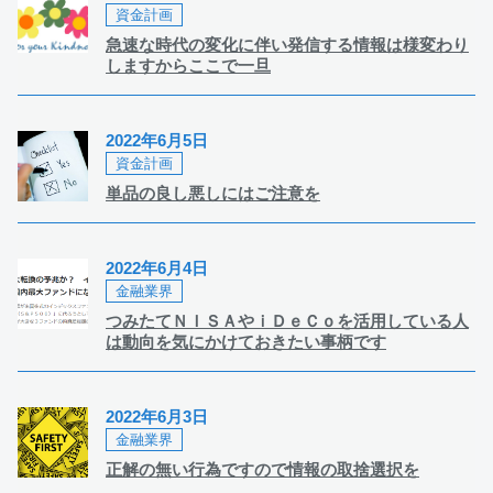
資金計画
急速な時代の変化に伴い発信する情報は様変わり
しますからここで一旦
2022年6月5日
資金計画
単品の良し悪しにはご注意を
2022年6月4日
金融業界
つみたてＮＩＳＡやｉＤｅＣｏを活用している人
は動向を気にかけておきたい事柄です
2022年6月3日
金融業界
正解の無い行為ですので情報の取捨選択を