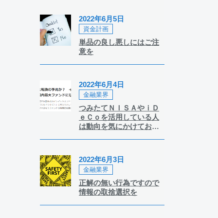
2022年6月5日
資金計画
単品の良し悪しにはご注
意を
2022年6月4日
金融業界
つみたてＮＩＳＡやｉＤ
ｅＣｏを活用している人
は動向を気にかけておき
たい事柄です
2022年6月3日
金融業界
正解の無い行為ですので
情報の取捨選択を