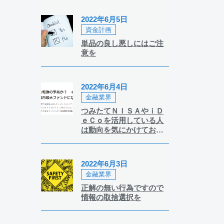
2022年6月5日
資金計画
単品の良し悪しにはご注
意を
2022年6月4日
金融業界
つみたてＮＩＳＡやｉＤ
ｅＣｏを活用している人
は動向を気にかけておき
たい事柄です
2022年6月3日
金融業界
正解の無い行為ですので
情報の取捨選択を