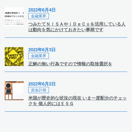
2022年6月4日
金融業界
つみたてＮＩＳＡやｉＤｅＣｏを活用している人
は動向を気にかけておきたい事柄です
2022年6月3日
金融業界
正解の無い行為ですので情報の取捨選択を
2022年6月2日
資金計画
米国が歴史的な状況の現在 いま一度配分のチェッ
クを 個人的にはＥＳＧ